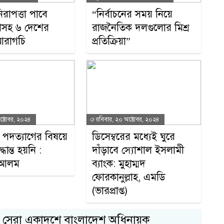
িরাপত্তা পাবে
“নির্বাচনের সময় নিয়ে
শসহ ৬ দেশের
রাজনৈতিক দলগুলোর মিশ্র
আরাগচি
প্রতিক্রিয়া”
ক্টোবর, ২০২৪
রবিবার, ২০ অক্টোবর, ২০২৪
ির পদত্যাগের বিষয়ে
ডিসেম্বরের মধ্যেই ঘুরে
ান্ত হয়নি :
দাঁড়াবে স্যোশাল ইসলামী
 আলম
ব্যাংক: মুহাম্মদ
ফোরকানুল্লাহ, এমডি
(ভারপ্রাপ্ত)
১
র সেরা একাদশে বাংলাদেশ অধিনায়ক
স