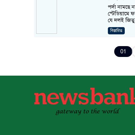
পর্দা নামছে 
স্টেডিয়ামে ফ
যে দলই জিতু
বিস্তারিত
01