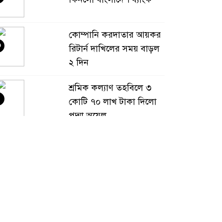
কোম্পানি করদাতার আয়কর
৩
রিটার্ন দাখিলের সময় বাড়ল
২ দিন
শ্রমিক কল্যাণ তহবিলে ৩
৪
কোটি ৭০ লাখ টাকা দিলো
পদ্মা অয়েল
বাংলাদেশ হবে বিনিয়োগের
৫
অন্যতম গন্তব্য: প্রধানমন্ত্রীর
উপদেষ্টা
বিশ্বের ১০০ প্রভাবশালীর
৬
তালিকায় ব্র্যাকের নির্বাহী
পরিচালক আসিফ সালেহ