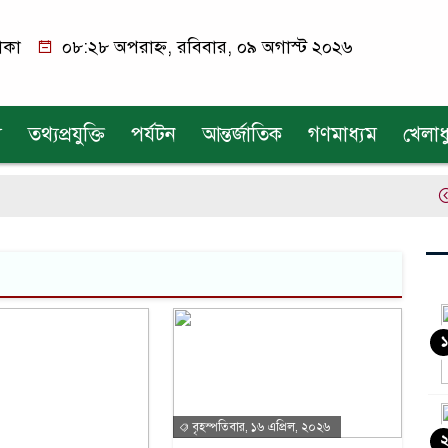
াকা
০৮:২৮ অপরাহ্ন, রবিবার, ০৯ অগাস্ট ২০২৬
য
তথ্যপ্রযুক্তি
পর্যটন
আন্তর্জাতিক
গণমাধ্যম
খেলাধ
এক
১
বৃহস্পতিবার, ১৬ এপ্রিল, ২০২৬