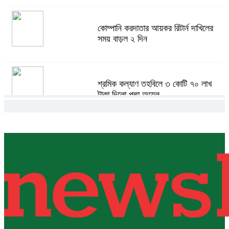
কোম্পানি করদাতার আয়কর রিটার্ন দাখিলের
সময় বাড়ল ২ দিন
শ্রমিক কল্যাণ তহবিলে ৩ কোটি ৭০ লাখ
টাকা দিলো পদ্মা অয়েল
বাংলাদেশ হবে বিনিয়োগের অন্যতম গন্তব্য:
প্রধানমন্ত্রীর উপদেষ্টা
বিশ্বের ১০০ প্রভাবশালীর তালিকায় ব্র্যাকের
নির্বাহী পরিচালক আসিফ সালেহ