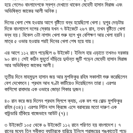
হয়ে গেলেও বাংলাদেশকে স্বপ্ন দেখাতে থাকেন মেহেদী হাসান মিরাজ এবং
অভিষিক্ত জাকের আলী অনিক।
দিনের খেলা শেষ হওয়ার আগে বৃষ্টিতে বন্ধ হয়েছিলো খেলা। দুপুর দেড়টার
দিকে বাংলাদেশ দলের স্কোর যখন ৭ উইকেটে ২৬৭ রান, তখন বৃষ্টিতে খেলা
বন্ধ হয়। বিকেল ৩টা নাগাদ খেলা শুরু হলে খুব বেশিক্ষণ আর খেলা হয়নি।
মাত্র ৫ ওভার হওয়ার পরই দিনের খেলা শেষ হয়ে যায়।
এর আগে ১১২ রানে পড়েছিল ৬ উইকেট। ইনিংস হার এড়াতে তখনও দরকার
৯০ রান। সেই কঠিন মুহূর্তে দাঁড়িয়ে দুর্দান্ত জুটি গড়েন মেহেদী হাসান মিরাজ
আর অভিষিক্ত জাকের আলী।
তৃতীয় দিনে মাহমুদুল হাসান জয় আর মুশফিকুর রহিম সকালটা শুরু করেছিলেন
বেশ দেখেশুনে। প্রথম আধ ঘণ্টা কাটিয়েও দিয়েছিলেন তারা। এরপর
কাগিসো রাবাদার এক ওভারে জোড়া শিকার দুজন।
৪০ রান করে জয় দিলেন প্রথম স্লিপে ক্যাচ, এক বল পর বোল্ড মুশফিকুর
রহিম (৩৪)। এরপর লিটন দাস ক্রিজে এসে বরাবরের মতো দারুণ এক
বাউন্ডারি হাঁকিয়ে বাজেভাবে আউট (৭)।
৩ উইকেটে ১০৫ থেকে ৬ উইকেটে ১১২ রানে পরিণত হয় বাংলাদেশ। ৭
রানের মধ্যে তিন স্বীকৃত ব্যাটারকে হারিয়ে ইনিংস পরাজয়ের শঙ্কাতেই পড়ে