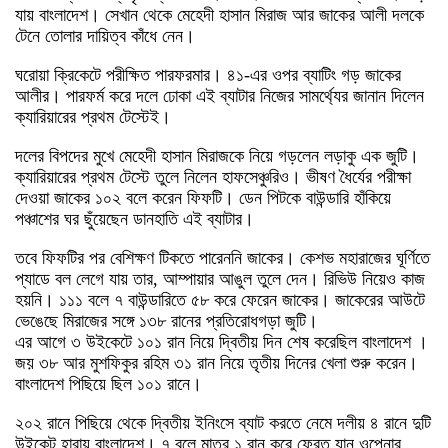
যায় বাংলাদেশ। সেখান থেকে মেহেদী হাসান মিরাজ আর জাকের আলী দলকে
টেনে তোলার দায়িত্ব কাঁধে নেন।
ঘরোয়া ক্রিকেটে পরীক্ষিত পারফরমার। ৪১-এর ওপর ব্যাটিং গড় জাকের
আলীর। পারফর্ম করে দলে ঢোকা এই ব্যাটার নিজের সামর্থ্যের জানান দিলেন
ক্যারিয়ারের প্রথম টেস্টেই।
দলের বিপদের মুখে মেহেদী হাসান মিরাজকে নিয়ে গড়লেন লড়াকু এক জুটি।
ক্যারিয়ারের প্রথম টেস্টে তুলে নিলেন হাফসেঞ্চুরিও। ভীষণ ধৈর্যের পরীক্ষা
দেওয়া জাকের ১০২ বলে করেন ফিফটি। ডেন পিটকে বাউন্ডারি হাঁকিয়ে
পঞ্চাশের ঘর ছুঁয়েছেন ডানহাতি এই ব্যাটার।
তবে ফিফটির পর বেশিক্ষণ টিকতে পারেননি জাকের। কেশভ মহারাজের ঘূর্ণিতে
প্যাডে বল লেগে যায় তার, আম্পায়ার আঙুল তুলে দেন। রিভিউ নিয়েও কাজ
হয়নি। ১১১ বলে ৭ বাউন্ডারিতে ৫৮ করে ফেরেন জাকের। জাকেরের আউটে
ভেঙেছে মিরাজের সঙ্গে ১৩৮ রানের প্রতিরোধগড়া জুটি।
এর আগে ৩ উইকেটে ১০১ রান নিয়ে দ্বিতীয় দিন শেষ করেছিল বাংলাদেশ ।
জয় ৩৮ আর মুশফিকুর রহিম ৩১ রান নিয়ে তৃতীয় দিনের খেলা শুরু করেন।
বাংলাদেশ পিছিয়ে ছিল ১০১ রানে।
২০২ রানে পিছিয়ে থেকে দ্বিতীয় ইনিংসে ব্যাট করতে নেমে দলীয় ৪ রানে দুটি
উইকেট হারায় বাংলাদেশ। ৭ বলে মাত্র ১ রান করে ফেরত যান ওপেনার