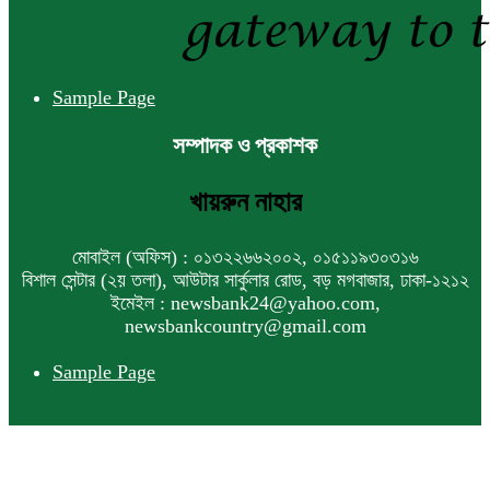
একনেকে ৩৬ হাজার ৬৯৫ কোটি টাকার ৯
প্রকল্প অনুমোদন
Sample Page
সম্পাদক ও প্রকাশক
ইসলামী ব্যাংকের বোর্ড সভা অনুষ্ঠিত
খায়রুন নাহার
মোবাইল (অফিস) : ০১৩২২৬৬২০০২, ০১৫১১৯৩০৩১৬
ফরচুন সুজের চেয়ারম্যানসহ কর্মকর্তাদের ৭
বিশাল সেন্টার (২য় তলা), আউটার সার্কুলার রোড, বড় মগবাজার, ঢাকা-১২১২
কোটি ২০ লাখ টাকা জরিমানা
ইমেইল : newsbank24@yahoo.com,
newsbankcountry@gmail.com
Sample Page
পণ্য সরবরাহকারী প্রতিষ্ঠানের খরচে কেন্দ্রীয়
ব্যাংক কর্মকর্তাদের বিদেশ সফরে নিষেধাজ্ঞা