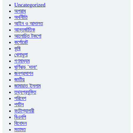
Uncategorized
অপরাধ
অর্থনীতি
আইন ও আদালত
আন্তর্জাতিক
আলোচিত টকশো
কর্পোরেট
কৃষি
খেলাধুলা
গণমাধ্যম
ঘূর্ণিঝড় `দানা’
জনপ্রসাশন
জাতীয়
জামায়াত ইসলাম
তথ্যপ্রযুক্তি
পরিবেশ
পর্যটন
ফটোগ্যালারী
বিএনপি
বিনোদন
মতামত