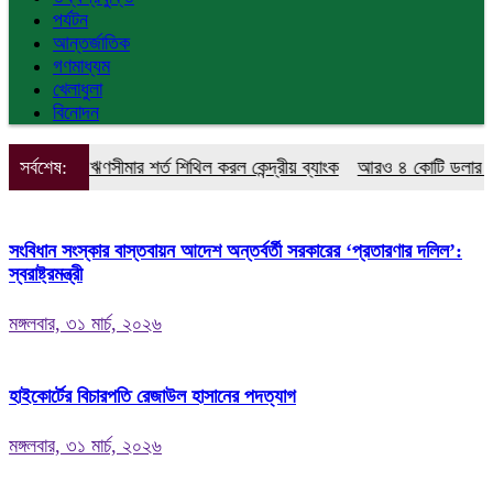
পর্যটন
আন্তর্জাতিক
গণমাধ্যম
খেলাধুলা
বিনোদন
রাহক ঋণসীমার শর্ত শিথিল করল কেন্দ্রীয় ব্যাংক
সর্বশেষ:
আরও ৪ কোটি ডলার কিনলো বাং
সংবিধান সংস্কার বাস্তবায়ন আদেশ অন্তর্বর্তী সরকারের ‘প্রতারণার দলিল’:
স্বরাষ্ট্রমন্ত্রী
মঙ্গলবার, ৩১ মার্চ, ২০২৬
হাইকোর্টের বিচারপতি রেজাউল হাসানের পদত্যাগ
মঙ্গলবার, ৩১ মার্চ, ২০২৬