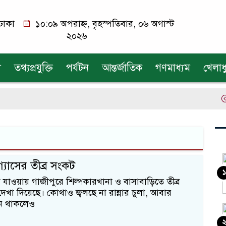
ঢাকা
১০:০৯ অপরাহ্ন, বৃহস্পতিবার, ০৬ অগাস্ট
২০২৬
য
তথ্যপ্রযুক্তি
পর্যটন
আন্তর্জাতিক
গণমাধ্যম
খেলাধ
এ
্যাসের তীব্র সংকট
১
যাওয়ায় গাজীপুরে শিল্পকারখানা ও বাসাবাড়িতে তীব্র
েখা দিয়েছে। কোথাও জ্বলছে না রান্নার চুলা, আবার
ন থাকলেও