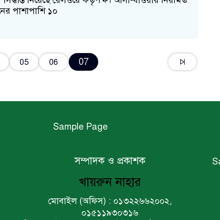
র সিদ্ধান্ত নিয়েছে রেলওয়ে কর্তৃপক্ষ। আসা-যাওয়ায় নিয়মিত
েনের পাশাপাশি ১০
07
05
06
Sample Page
সম্পাদক ও প্রকাশক
S
খায়রুন নাহার
মোবাইল (অফিস) : ০১৩২২৬৬২০০২,
০১৫১১৯৩০৩১৬