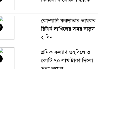
কোম্পানি করদাতার আয়কর
৩
রিটার্ন দাখিলের সময় বাড়ল
২ দিন
শ্রমিক কল্যাণ তহবিলে ৩
৪
কোটি ৭০ লাখ টাকা দিলো
পদ্মা অয়েল
বাংলাদেশ হবে বিনিয়োগের
৫
অন্যতম গন্তব্য: প্রধানমন্ত্রীর
উপদেষ্টা
বিশ্বের ১০০ প্রভাবশালীর
৬
তালিকায় ব্র্যাকের নির্বাহী
পরিচালক আসিফ সালেহ