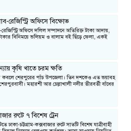
সাব-রেজিস্ট্রি অফিসে বিক্ষোভ
ব-রেজিস্ট্রি অফিসে দলিল সম্পাদনে অতিরিক্ত টাকা আদায়,
াকার বিনিময়ে ভলিয়ম ও বালাম বই ছিঁড়ে ফেলা, একই
্যায় কৃষি খাতে চরম ক্ষতি
ার কবলে শেরপুরের পাঁচ উপজেলা। তিন দশকেও এত ভয়াবহ
 শেরপুরবাসী। মহারশী আর চেল্লাখালী নদীর তীরবর্তী বাঁধের
১
াজার রুটে ৭ বিশেষ ট্রেন
ুটিতে ঢাকা-চট্টগ্রাম-কক্সবাজার রুটে সাতটি বিশেষ যাত্রীবাহী
স