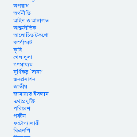
অপরাধ
অর্থনীতি
আইন ও আদালত
আন্তর্জাতিক
আলোচিত টকশো
কর্পোরেট
কৃষি
খেলাধুলা
গণমাধ্যম
ঘূর্ণিঝড় `দানা’
জনপ্রসাশন
জাতীয়
জামায়াত ইসলাম
তথ্যপ্রযুক্তি
পরিবেশ
পর্যটন
ফটোগ্যালারী
বিএনপি