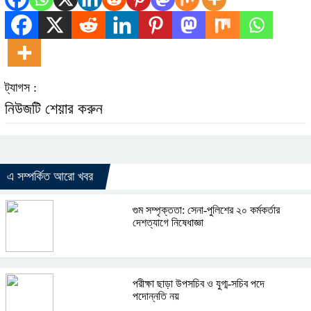
ট্যাগস :
নিউজটি শেয়ার করুন
এ সম্পর্কিত আরো খবর
গুম সম্পৃক্ততা: সেনা-পুলিশের ২০ কর্মকর্তার
দেশত্যাগে নিষেধাজ্ঞা
পরীক্ষা ছাড়া উপসচিব ও যুগ্ম-সচিব পদে
পদোন্নতি নয়