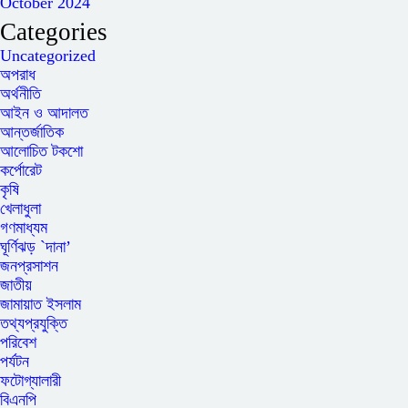
October 2024
Categories
Uncategorized
অপরাধ
অর্থনীতি
আইন ও আদালত
আন্তর্জাতিক
আলোচিত টকশো
কর্পোরেট
কৃষি
খেলাধুলা
গণমাধ্যম
ঘূর্ণিঝড় `দানা’
জনপ্রসাশন
জাতীয়
জামায়াত ইসলাম
তথ্যপ্রযুক্তি
পরিবেশ
পর্যটন
ফটোগ্যালারী
বিএনপি