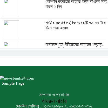
কোম্পানি করদাতার আয়কর রিটার্ন দাখিলের সময়
বাড়ল ২ দিন
শ্রমিক কল্যাণ তহবিলে ৩ কোটি ৭০ লাখ টাকা
দিলো পদ্মা অয়েল
বাংলাদেশ হবে বিনিয়োগের অন্যতম গন্তব্য:
প্রধানমন্ত্রীর উপদেষ্টা
বিশ্বের ১০০ প্রভাবশালীর তালিকায় ব্র্যাকের
নির্বাহী পরিচালক আসিফ সালেহ
Sample Page
একনেকে ৩৬ হাজার ৬৯৫ কোটি টাকার ৯
প্রকল্প অনুমোদন
সম্পাদক ও প্রকাশক
খায়রুন নাহার
মোবাইল (অফিস) : ০১৩২২৬৬২০০২, ০১৫১১৯৩০৩১৬