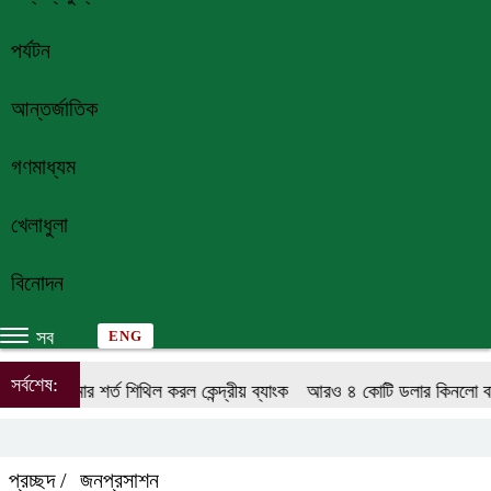
পর্যটন
আন্তর্জাতিক
গণমাধ্যম
খেলাধুলা
বিনোদন
সব
ENG
সর্বশেষ:
ক ঋণসীমার শর্ত শিথিল করল কেন্দ্রীয় ব্যাংক
আরও ৪ কোটি ডলার কিনলো বাংলা
প্রচ্ছদ /
জনপ্রসাশন