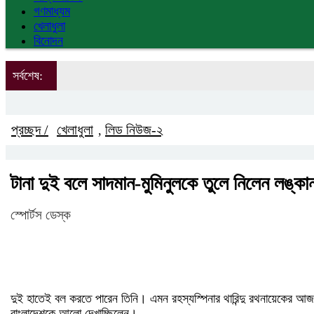
গণমাধ্যম
খেলাধুলা
বিনোদন
সর্বশেষ:
প্রচ্ছদ /
খেলাধুলা
লিড নিউজ-২
,
টানা দুই বলে সাদমান-মুমিনুলকে তুলে নিলেন লঙ্কা
স্পোর্টস ডেস্ক
দুই হাতেই বল করতে পারেন তিনি। এমন রহস্যস্পিনার থারিন্দু রথনায়েকের আজ
বাংলাদেশকে আলো দেখাচ্ছিলেন।