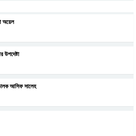
া অয়েল
র উপদেষ্টা
পরিচালক আসিফ সালেহ