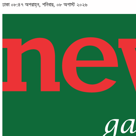
ঢাকা
০৮:৪৭ অপরাহ্ন, শনিবার, ০৮ অগাস্ট ২০২৬