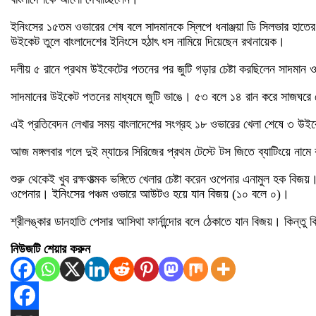
ইনিংসের ১৫তম ওভারের শেষ বলে সাদমানকে স্লিপে ধনাঞ্জয়া ডি সিলভার হাতের 
উইকেট তুলে বাংলাদেশের ইনিংসে হঠাৎ ধস নামিয়ে দিয়েছেন রথনায়েক।
দলীয় ৫ রানে প্রথম উইকেটের পতনের পর জুটি গড়ার চেষ্টা করছিলেন সাদমান ও ম
সাদমানের উইকেট পতনের মাধ্যমে জুটি ভাঙে। ৫৩ বলে ১৪ রান করে সাজঘরে
এই প্রতিবেদন লেখার সময় বাংলাদেশের সংগ্রহ ১৮ ওভারের খেলা শেষে ৩ উই
আজ মঙ্গলবার গলে দুই ম্যাচের সিরিজের প্রথম টেস্টে টস জিতে ব্যাটিংয়ে নামে
শুরু থেকেই খুব রক্ষণাত্মক ভঙ্গিতে খেলার চেষ্টা করেন ওপেনার এনামুল হক ব
ওপেনার। ইনিংসের পঞ্চম ওভারে আউটও হয়ে যান বিজয় (১০ বলে ০)।
শ্রীলঙ্কার ডানহাতি পেসার আসিথা ফার্নান্দোর বলে ঠেকাতে যান বিজয়। কিন্তু
নিউজটি শেয়ার করুন