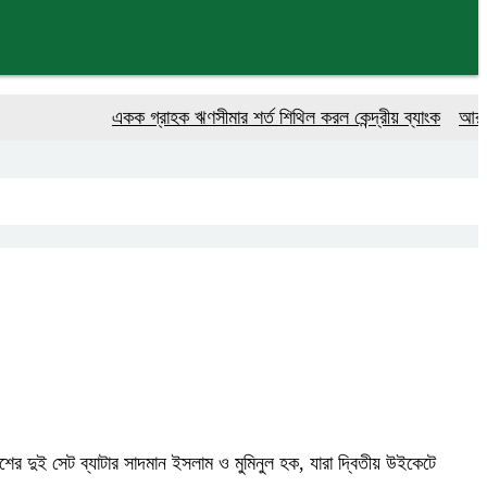
একক গ্রাহক ঋণসীমার শর্ত শিথিল করল কেন্দ্রীয় ব্যাংক
আরও ৪ কোটি 
র দুই সেট ব্যাটার সাদমান ইসলাম ও মুমিনুল হক, যারা দ্বিতীয় উইকেটে