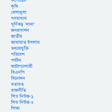
কর্পোরেট
কৃষি
খেলাধুলা
গণমাধ্যম
ঘূর্ণিঝড় `দানা’
জনপ্রসাশন
জাতীয়
জামায়াত ইসলাম
তথ্যপ্রযুক্তি
পরিবেশ
পর্যটন
ফটোগ্যালারী
বিএনপি
বিনোদন
মতামত
রাজনীতি
লিড নিউজ-১
লিড নিউজ-২
শিক্ষা