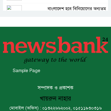
বাংলাদেশ হবে বিনিয়োগের অন্যতম
গন্তব্য: প্রধানমন্ত্রীর উপদেষ্টা
বিশ্বের ১০০ প্রভাবশালীর তালিকায়
ব্র্যাকের নির্বাহী পরিচালক আসিফ
সালেহ
একনেকে ৩৬ হাজার ৬৯৫ কোটি
টাকার ৯ প্রকল্প অনুমোদন
Sample Page
ইসলামী ব্যাংকের বোর্ড সভা অনুষ্ঠিত
সম্পাদক ও প্রকাশক
খায়রুন নাহার
ফরচুন সুজের চেয়ারম্যানসহ
কর্মকর্তাদের ৭ কোটি ২০ লাখ টাকা
মোবাইল (অফিস) : ০১৩২২৬৬২০০২, ০১৫১১৯৩০৩১৬