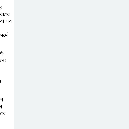
যে
বিচার
আমরা সব
র্মে
ণি-
ন্য
ে
ের
র
তার