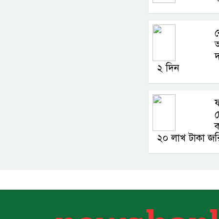
ক
আ
দ
২ দিন
ফ
চ
ক
২০ লাখ টাকা জর