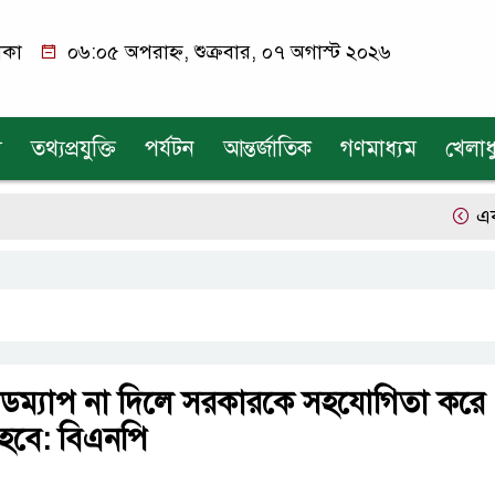
াকা
০৬:০৫ অপরাহ্ন, শুক্রবার, ০৭ অগাস্ট ২০২৬
য
তথ্যপ্রযুক্তি
পর্যটন
আন্তর্জাতিক
গণমাধ্যম
খেলাধ
একক গ্রা
রোডম্যাপ না দিলে সরকারকে সহযোগিতা করে
হবে: বিএনপি