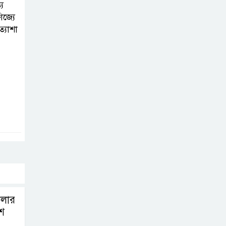
য
িজ্যে
্যাশা
লার
শ