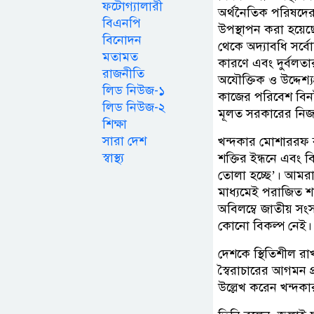
ফটোগ্যালারী
অর্থনৈতিক পরিষদের 
বিএনপি
উপস্থাপন করা হয়েছে 
বিনোদন
থেকে অদ্যাবধি সর্
মতামত
কারণে এবং দুর্বলত
রাজনীতি
অযৌক্তিক ও উদ্দেশ্
লিড নিউজ-১
কাজের পরিবেশ বিনষ
লিড নিউজ-২
মূলত সরকারের নিজস
শিক্ষা
সারা দেশ
খন্দকার মোশাররফ ব
স্বাস্থ্য
শক্তির ইন্ধনে এবং 
তোলা হচ্ছে’। আমরা 
মাধ্যমেই পরাজিত শক্ত
অবিলম্বে জাতীয় সংসদ
কোনো বিকল্প নেই।
দেশকে স্থিতিশীল রা
স্বৈরাচারের আগমন প
উল্লেখ করেন খন্দ