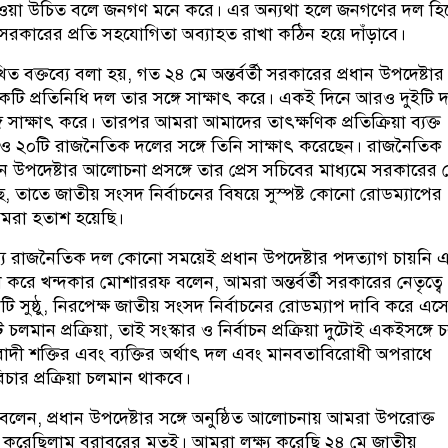
 হওয়া উচিত বলে জনগণ মনে করে। এর অন্যথা হলে জনগণের দল হি
সরকারের প্রতি সহযোগিতা অব্যাহত রাখা কঠিন হয়ে দাঁড়াবে।
ত বক্তব্যে বলা হয়, গত ২৪ মে অন্তর্বর্তী সরকারের প্রধান উপদেষ্টার
কটি প্রতিনিধি দল তার সঙ্গে সাক্ষাৎ করে। একই দিনে আরও দুইটি 
্গে সাক্ষাৎ করে। তারপর আমরা আমাদের তাৎক্ষণিক প্রতিক্রিয়া ব্যক্ত
 ২০টি রাজনৈতিক দলের সঙ্গে তিনি সাক্ষাৎ করেছেন। রাজনৈতিক
ান উপদেষ্টার আলোচনা প্রসঙ্গে তার প্রেস সচিবের মাধ্যমে সরকারের 
ছে, তাতে জাতীয় সংসদ নির্বাচনের বিষয়ে সুস্পষ্ট কোনো রোডম্যাপের
মরা হতাশ হয়েছি।
্য রাজনৈতিক দল কোনো সময়েই প্রধান উপদেষ্টার পদত্যাগ চায়নি 
 করে খন্দকার মোশাররফ বলেন, আমরা অন্তর্বর্তী সরকারের নেতৃত্বে
টি সুষ্ঠু, নিরপেক্ষ জাতীয় সংসদ নির্বাচনের রোডম্যাপ দাবি করে এস
 চলমান প্রক্রিয়া, তাই সংস্কার ও নির্বাচন প্রক্রিয়া দুটোই একইসঙ্গে
াদী শক্তির এবং ব্যক্তির অর্থাৎ দল এবং মানবতাবিরোধী অপরাধে
বিচার প্রক্রিয়া চলমান থাকবে।
লেন, প্রধান উপদেষ্টার সঙ্গে অনুষ্ঠিত আলোচনায় আমরা উপরোক্ত
 করেছিলাম বরাবরের মতই। আমরা লক্ষ্য করেছি ২৪ মে জাতীয়