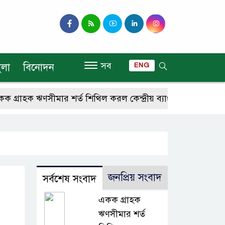
সব
ুলা
বিনোদন
ENG
হক ঋণসীমার শর্ত শিথিল করল কেন্দ্রীয় ব্যাংক
আরও ৪ কোটি ড
জনপ্রিয় সংবাদ
সর্বশেষ সংবাদ
একক গ্রাহক
ঋণসীমার শর্ত