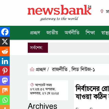
ঢ
প্রচ্ছদ
জাতীয়
অর্থনীতি
শিক্ষা
স্বাস্থ্
সর্বশেষ:
প্রচ্ছদ /
রাজনীতি
লিড নিউজ-১
,
আপডেট সময়
নির্বাচনের 
০৭:২৩:৫২ অপরাহ্ন,
মঙ্গলবার, ২৭ মে ২০২৫
যাওয়া কঠিন 
Archives