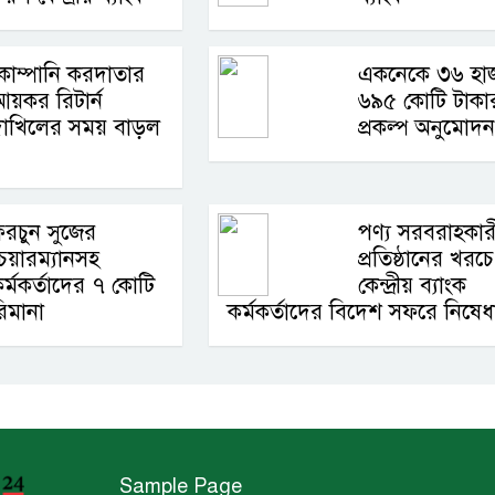
োম্পানি করদাতার
একনেকে ৩৬ হা
য়কর রিটার্ন
৬৯৫ কোটি টাকা
াখিলের সময় বাড়ল
প্রকল্প অনুমোদন
রচুন সুজের
পণ্য সরবরাহকার
েয়ারম্যানসহ
প্রতিষ্ঠানের খরচে
র্মকর্তাদের ৭ কোটি
কেন্দ্রীয় ব্যাংক
িমানা
কর্মকর্তাদের বিদেশ সফরে নিষেধা
Sample Page