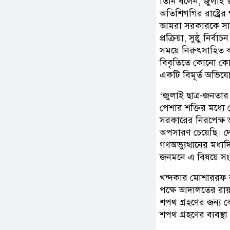
তিনি বলেন, জুলাই ছা
অতিশিগগির রাষ্ট্রের গ
আমরা সরকারকে সার্ব
প্রক্রিয়া, সুষ্ঠু নি
সময়ে নিরুৎসাহিত ক
বিবৃতিতে কোনো কোন
একটি বিমূর্ত অভিয
‘জুলাই ছাত্র-জনতার
পেশার শক্তির মধ্যে
সরকারের নিরপেক্ষ ভূ
অপসারণ চেয়েছি। দে
গণঅভ্যুত্থানের মধ্য
জনমনে এ বিষয়ে সংশয়
খন্দকার মোশাররফ 
পক্ষে আদালতের রায়
শপথ গ্রহণের জন্য 
শপথ গ্রহণের ব্যবস্থা