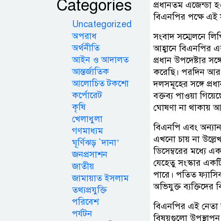
Categories
প্রধানতম এজেন্ডা
বিএনপির পক্ষে এই 
Uncategorized
অপরাধ
সংবাদ সম্মেলনে লিখি
অর্থনীতি
আহ্বানে বিএনপির এ
আইন ও আদালত
প্রধান উপদেষ্টার সঙ
আন্তর্জাতিক
করেছি। পরদিন আরও
আলোচিত টকশো
দলসমূহের সঙ্গে প্রধ
কর্পোরেট
বক্তব্য পাওয়া গিয়ে
কৃষি
ঘোষণা না থাকায় আ
খেলাধুলা
বিএনপি এবং অন্যান
গণমাধ্যম
এখনো চায় না উল্লেখ
ঘূর্ণিঝড় `দানা’
ডিসেম্বরের মধ্যে এক
জনপ্রসাশন
যেহেতু সংস্কার একটি
জাতীয়
পারে। পতিত ফ্যাসিব
জামায়াত ইসলাম
অভিযুক্ত ব্যক্তিদের 
তথ্যপ্রযুক্তি
পরিবেশ
বিএনপির এই নেতা ব
পর্যটন
বিষয়গুলো উপস্থাপন