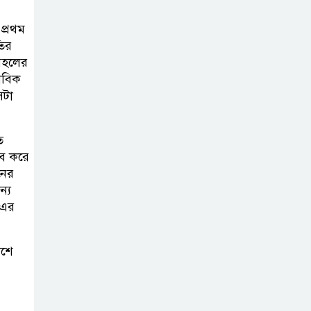
বোর্ড সভা অনুষ্ঠিত
 প্রথম
তির
 মহলের
ফরচুন সুজের
ভাবিক
চেয়ারম্যানসহ
েটা
কর্মকর্তাদের ৭
কোটি ২০ লাখ টাকা জরিমানা
ত
ভব করে
পণ্য সরবরাহকারী
নের
প্রতিষ্ঠানের খরচে
ন্য
কেন্দ্রীয় ব্যাংক
 এর
কর্মকর্তাদের বিদেশ সফরে নিষেধাজ্ঞা
েশে
ও