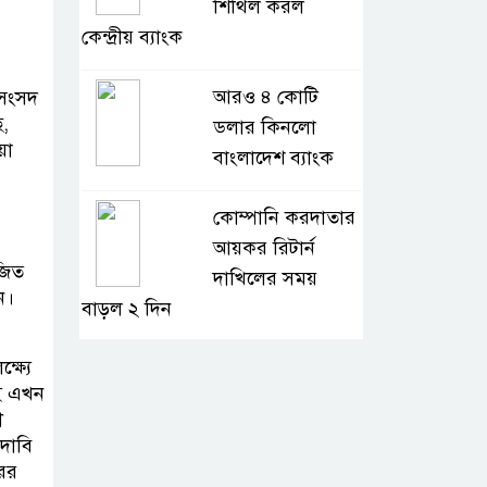
শিথিল করল
কেন্দ্রীয় ব্যাংক
আরও ৪ কোটি
 সংসদ
ে,
ডলার কিনলো
য়া
বাংলাদেশ ব্যাংক
কোম্পানি করদাতার
আয়কর রিটার্ন
জিত
দাখিলের সময়
ন।
বাড়ল ২ দিন
ষ্যে
শ্রমিক কল্যাণ
াই এখন
তহবিলে ৩ কোটি
ী
৭০ লাখ টাকা দিলো
 দাবি
পদ্মা অয়েল
রের