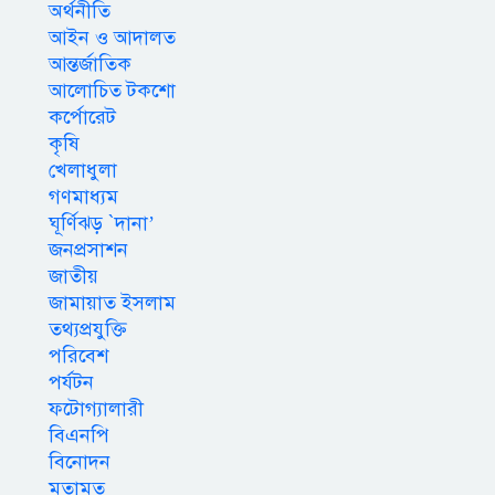
অর্থনীতি
আইন ও আদালত
আন্তর্জাতিক
আলোচিত টকশো
কর্পোরেট
কৃষি
খেলাধুলা
গণমাধ্যম
ঘূর্ণিঝড় `দানা’
জনপ্রসাশন
জাতীয়
জামায়াত ইসলাম
তথ্যপ্রযুক্তি
পরিবেশ
পর্যটন
ফটোগ্যালারী
বিএনপি
বিনোদন
মতামত