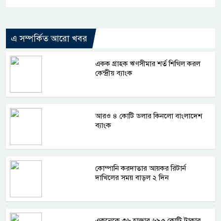
এ সম্পর্কিত আরো খবর
একক গ্রাহক ঋণসীমার শর্ত শিথিল করল
কেন্দ্রীয় ব্যাংক
আরও ৪ কোটি ডলার কিনলো বাংলাদেশ
ব্যাংক
কোম্পানি করদাতার আয়কর রিটার্ন
দাখিলের সময় বাড়ল ২ দিন
একনেকে ৩৬ হাজার ৬৯৫ কোটি টাকার