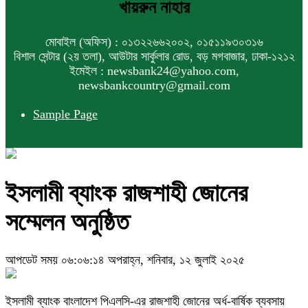
খায়রুন নাহার
মোবাইল (অফিস) : ০১৩২২৬৬২০০২, ০১৫১১৯৩০৩১৬
বিশাল সেন্টার (২য় তলা), আউটার সার্কুলার রোড, বড় মগবাজার, ঢাকা-১২১২
ইমেইল : newsbank24@yahoo.com,
newsbankcountry@gmail.com
Sample Page
ইসলামী ব্যাংক রাজশাহী জোনের
সম্মেলন অনুষ্ঠিত
আপডেট সময় ০৬:০৬:১৪ অপরাহ্ন, শনিবার, ১২ জুলাই ২০২৫
ইসলামী ব্যাংক বাংলাদেশ পিএলসি-এর রাজশাহী জোনের অর্ধ-বার্ষিক ব্যবসায়