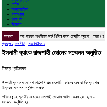
পর্যটন
আন্তর্জাতিক
গণমাধ্যম
খেলাধুলা
বিনোদন
সর্বশেষ:
একক গ্রাহক ঋণসীমার শর্ত শিথিল করল কেন্দ্রীয় ব্যাংক
আরও ৪ কোটি ডলার 
প্রচ্ছদ /
অর্থনীতি
,
লিড নিউজ-১
ইসলামী ব্যাংক রাজশাহী জোনের সম্মেলন অনুষ্ঠিত
নিজস্ব প্রতিবেদক
ইসলামী ব্যাংক বাংলাদেশ পিএলসি-এর রাজশাহী জোনের অর্ধ-বার্ষিক ব্যবসায়
উন্নয়ন সম্মেলন অনুষ্ঠিত হয়েছে।
শনিবার (১২ জুলাই) ব্যাংকের রাজশাহী জোনাল অফিস কনফারেন্স হলে এ
সম্মেলন অনুষ্ঠিত হয়।