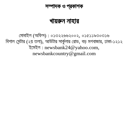
সম্পাদক ও প্রকাশক
খায়রুন নাহার
মোবাইল (অফিস) : ০১৩২২৬৬২০০২, ০১৫১১৯৩০৩১৬
বিশাল সেন্টার (২য় তলা), আউটার সার্কুলার রোড, বড় মগবাজার, ঢাকা-১২১২
ইমেইল : newsbank24@yahoo.com,
newsbankcountry@gmail.com