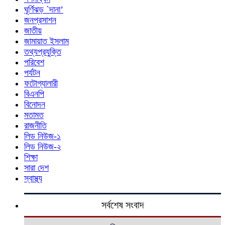
ঘূর্ণিঝড় `দানা’
জনপ্রসাশন
জাতীয়
জামায়াত ইসলাম
তথ্যপ্রযুক্তি
পরিবেশ
পর্যটন
ফটোগ্যালারী
বিএনপি
বিনোদন
মতামত
রাজনীতি
লিড নিউজ-১
লিড নিউজ-২
শিক্ষা
সারা দেশ
স্বাস্থ্য
সর্বশেষ সংবাদ