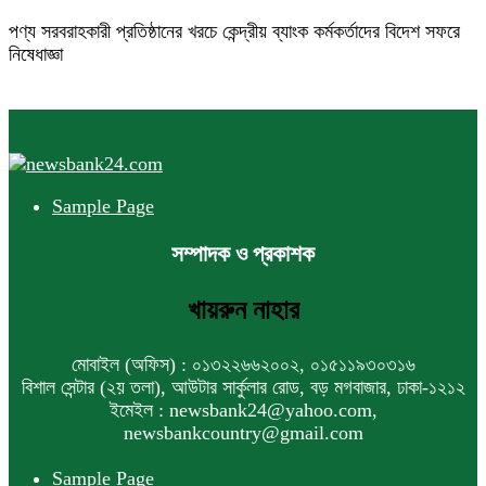
পণ্য সরবরাহকারী প্রতিষ্ঠানের খরচে কেন্দ্রীয় ব্যাংক কর্মকর্তাদের বিদেশ সফরে
নিষেধাজ্ঞা
Sample Page
সম্পাদক ও প্রকাশক
খায়রুন নাহার
মোবাইল (অফিস) : ০১৩২২৬৬২০০২, ০১৫১১৯৩০৩১৬
বিশাল সেন্টার (২য় তলা), আউটার সার্কুলার রোড, বড় মগবাজার, ঢাকা-১২১২
ইমেইল : newsbank24@yahoo.com,
newsbankcountry@gmail.com
Sample Page