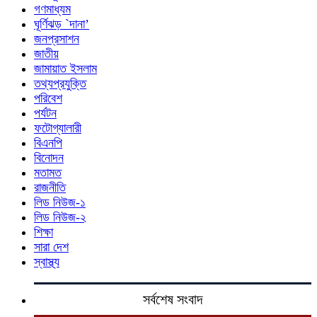
গণমাধ্যম
ঘূর্ণিঝড় `দানা’
জনপ্রসাশন
জাতীয়
জামায়াত ইসলাম
তথ্যপ্রযুক্তি
পরিবেশ
পর্যটন
ফটোগ্যালারী
বিএনপি
বিনোদন
মতামত
রাজনীতি
লিড নিউজ-১
লিড নিউজ-২
শিক্ষা
সারা দেশ
স্বাস্থ্য
সর্বশেষ সংবাদ