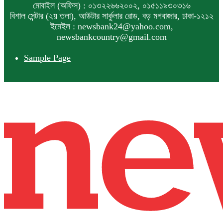
মোবাইল (অফিস) : ০১৩২২৬৬২০০২, ০১৫১১৯৩০৩১৬
বিশাল সেন্টার (২য় তলা), আউটার সার্কুলার রোড, বড় মগবাজার, ঢাকা-১২১২
ইমেইল : newsbank24@yahoo.com,
newsbankcountry@gmail.com
Sample Page