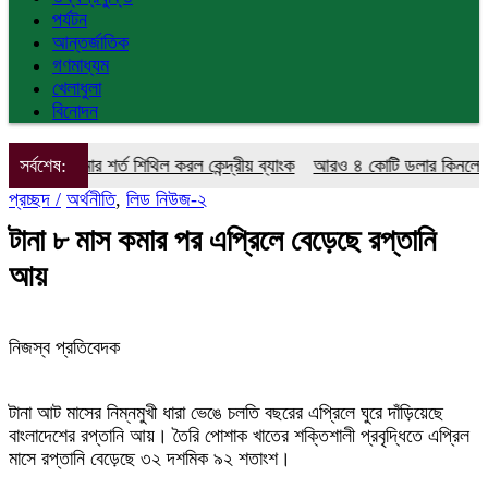
পর্যটন
আন্তর্জাতিক
গণমাধ্যম
খেলাধুলা
বিনোদন
ীমার শর্ত শিথিল করল কেন্দ্রীয় ব্যাংক
সর্বশেষ:
আরও ৪ কোটি ডলার কিনলো বাংলাদেশ 
প্রচ্ছদ /
অর্থনীতি
,
লিড নিউজ-২
টানা ৮ মাস কমার পর এপ্রিলে বেড়েছে রপ্তানি
আয়
নিজস্ব প্রতিবেদক
টানা আট মাসের নিম্নমুখী ধারা ভেঙে চলতি বছরের এপ্রিলে ঘুরে দাঁড়িয়েছে
বাংলাদেশের রপ্তানি আয়। তৈরি পোশাক খাতের শক্তিশালী প্রবৃদ্ধিতে এপ্রিল
মাসে রপ্তানি বেড়েছে ৩২ দশমিক ৯২ শতাংশ।