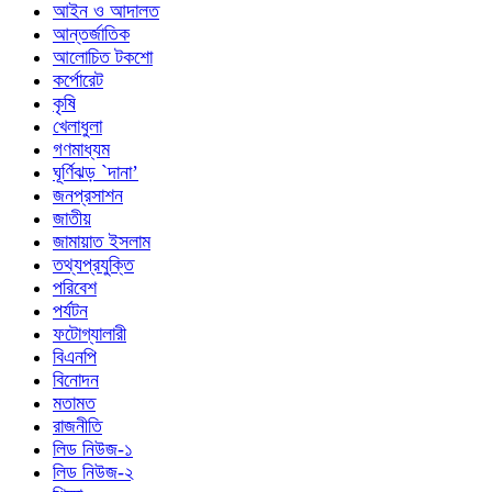
আইন ও আদালত
আন্তর্জাতিক
আলোচিত টকশো
কর্পোরেট
কৃষি
খেলাধুলা
গণমাধ্যম
ঘূর্ণিঝড় `দানা’
জনপ্রসাশন
জাতীয়
জামায়াত ইসলাম
তথ্যপ্রযুক্তি
পরিবেশ
পর্যটন
ফটোগ্যালারী
বিএনপি
বিনোদন
মতামত
রাজনীতি
লিড নিউজ-১
লিড নিউজ-২