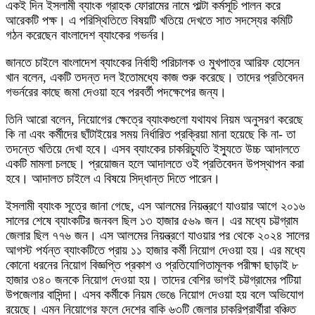
একই দিন ইসলামী ব্যাংক গ্রাহক ফোরামের নামে পাল্টা কর্মসূচি পালন করে
আরেকটি পক্ষ। এ পরিস্থিতিতে বিষয়টি খতিয়ে দেখতে সাত সদস্যের কমিটি
গঠন করেছেন বাংলাদেশ ব্যাংকের গভর্নর।
জানতে চাইলে বাংলাদেশ ব্যাংকের নির্বাহী পরিচালক ও মুখপাত্র আরিফ হোসেন
খান বলেন, একটি তদন্ত দল ইতোমধ্যে কাজ শুরু করেছে। তাদের প্রতিবেদন
গভর্নরের কাছে জমা দেওয়া হবে পরবর্তী পদক্ষেপের জন্য।
তিনি আরো বলেন, নিয়োগের ক্ষেত্রে ব্যাংকগুলো যথাযথ নিয়ম অনুসরণ করেছে
কি না এবং কর্মীদের ছাঁটাইয়ের সময় নির্ধারিত প্রক্রিয়া মানা হয়েছে কি না- তা
তদন্তে খতিয়ে দেখা হবে। এসব ব্যাংকের চাকরিচ্যুতি ইস্যুতে উচ্চ আদালতে
একটি মামলা চলছে। প্রয়োজন হলে আদালতে ওই প্রতিবেদন উপস্থাপন করা
হবে। আদালত চাইলে এ বিষয়ে সিদ্ধান্ত দিতে পারেন।
ইসলামী ব্যাংক সূত্রে জানা গেছে, এস আলমের নিয়ন্ত্রণে যাওয়ার আগে ২০১৬
সালের শেষে ব্যাংকটির জনবল ছিল ১৩ হাজার ৫৬৯ জন। এর মধ্যে চট্টগ্রাম
জেলার ছিল ৭৭৬ জন। এস আলমের নিয়ন্ত্রণে যাওয়ার পর থেকে ২০২৪ সালের
আগস্ট পর্যন্ত ব্যাংকটিতে প্রায় ১১ হাজার কর্মী নিয়োগ দেওয়া হয়। এর মধ্যে
কোনো ধরনের নিয়োগ বিজ্ঞপ্তি প্রকাশ ও প্রতিযোগিতামূলক পরীক্ষা ছাড়াই ৮
হাজার ৩৪০ জনকে নিয়োগ দেওয়া হয়। তাদের বেশির ভাগই চট্টগ্রামের পটিয়া
উপজেলার বাসিন্দা। এসব কর্মীকে নিয়ম ভেঙে নিয়োগ দেওয়া হয় বলে অভিযোগ
রয়েছে। এমন নিয়োগের ফলে দেশের বাকি ৬৩টি জেলার চাকরিপ্রার্থীরা বঞ্চিত