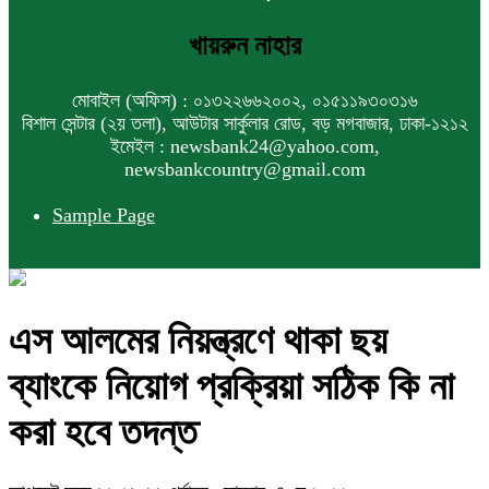
খায়রুন নাহার
মোবাইল (অফিস) : ০১৩২২৬৬২০০২, ০১৫১১৯৩০৩১৬
বিশাল সেন্টার (২য় তলা), আউটার সার্কুলার রোড, বড় মগবাজার, ঢাকা-১২১২
ইমেইল : newsbank24@yahoo.com,
newsbankcountry@gmail.com
Sample Page
এস আলমের নিয়ন্ত্রণে থাকা ছয়
ব্যাংকে নিয়োগ প্রক্রিয়া সঠিক কি না
করা হবে তদন্ত