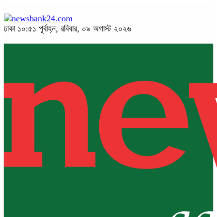
ঢাকা
১০:৫১ পূর্বাহ্ন, রবিবার, ০৯ অগাস্ট ২০২৬