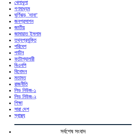
খেলাধুলা
গণমাধ্যম
ঘূর্ণিঝড় `দানা’
জনপ্রসাশন
জাতীয়
জামায়াত ইসলাম
তথ্যপ্রযুক্তি
পরিবেশ
পর্যটন
ফটোগ্যালারী
বিএনপি
বিনোদন
মতামত
রাজনীতি
লিড নিউজ-১
লিড নিউজ-২
শিক্ষা
সারা দেশ
স্বাস্থ্য
সর্বশেষ সংবাদ