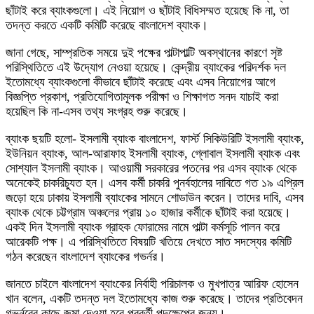
ছাঁটাই করে ব্যাংকগুলো। এই নিয়োগ ও ছাঁটাই বিধিসম্মত হয়েছে কি না, তা
তদন্ত করতে একটি কমিটি করেছে বাংলাদেশ ব্যাংক।
জানা গেছে, সাম্প্রতিক সময়ে দুই পক্ষের পাল্টাপাল্টি অবস্থানের কারণে সৃষ্ট
পরিস্থিতিতে এই উদ্যোগ নেওয়া হয়েছে। কেন্দ্রীয় ব্যাংকের পরিদর্শক দল
ইতোমধ্যে ব্যাংকগুলো কীভাবে ছাঁটাই করেছে এবং এসব নিয়োগের আগে
বিজ্ঞপ্তি প্রকাশ, প্রতিযোগিতামূলক পরীক্ষা ও শিক্ষাগত সনদ যাচাই করা
হয়েছিল কি না-এসব তথ্য সংগ্রহ শুরু করেছে।
ব্যাংক ছয়টি হলো- ইসলামী ব্যাংক বাংলাদেশ, ফার্স্ট সিকিউরিটি ইসলামী ব্যাংক,
ইউনিয়ন ব্যাংক, আল-আরাফাহ ইসলামী ব্যাংক, গ্লোবাল ইসলামী ব্যাংক এবং
সোশ্যাল ইসলামী ব্যাংক। আওয়ামী সরকারের পতনের পর এসব ব্যাংক থেকে
অনেকেই চাকরিচ্যুত হন। এসব কর্মী চাকরি পুনর্বহালের দাবিতে গত ১৯ এপ্রিল
জড়ো হয়ে ঢাকায় ইসলামী ব্যাংকের সামনে শোডাউন করেন। তাদের দাবি, এসব
ব্যাংক থেকে চট্টগ্রাম অঞ্চলের প্রায় ১০ হাজার কর্মীকে ছাঁটাই করা হয়েছে।
একই দিন ইসলামী ব্যাংক গ্রাহক ফোরামের নামে পাল্টা কর্মসূচি পালন করে
আরেকটি পক্ষ। এ পরিস্থিতিতে বিষয়টি খতিয়ে দেখতে সাত সদস্যের কমিটি
গঠন করেছেন বাংলাদেশ ব্যাংকের গভর্নর।
জানতে চাইলে বাংলাদেশ ব্যাংকের নির্বাহী পরিচালক ও মুখপাত্র আরিফ হোসেন
খান বলেন, একটি তদন্ত দল ইতোমধ্যে কাজ শুরু করেছে। তাদের প্রতিবেদন
গভর্নরের কাছে জমা দেওয়া হবে পরবর্তী পদক্ষেপের জন্য।