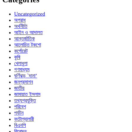
Uncategorized
অপরাধ
অর্থনীতি
আইন ও আদালত
আন্তর্জাতিক
আলোচিত টকশো
কর্পোরেট
কৃষি
খেলাধুলা
গণমাধ্যম
ঘূর্ণিঝড় `দানা’
জনপ্রসাশন
জাতীয়
জামায়াত ইসলাম
তথ্যপ্রযুক্তি
পরিবেশ
পর্যটন
ফটোগ্যালারী
বিএনপি
বিনোদন