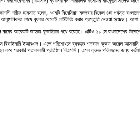
েশ শিপিং করপোরেশনের (বিএসসি) ব্যবস্থাপনা পরিচালক কমোডর মাহমুদুল মালেক জাগ
রকৌশলী শরীফ হাসনাত বলেন, ‘এমটি নিনেমিয়া’ মঙ্গলবার বিকেল ৪টা পর্যন্ত বাংলাদ
ুষ্ঠানিকতা শেষে বুধবার থেকেই লাইটারিং করার প্রস্তুতি নেওয়া হয়েছে। আশা কর
 নামের আরেকটি জাহাজ ফুজাইরার পথে রয়েছে। এটিও ১১ মে বাংলাদেশের উদ্দেশ্
োলিয়াম রিফাইনারি ইআরএল। এতে পরিশোধনে ব্যবহৃত শতভাগ ক্রুড অয়েল আমদান
সরকারি পতাকাবাহী প্রতিষ্ঠান বিএসসি। এসব ক্রুড পরিবহনের জন্য বর্তমানে আমে