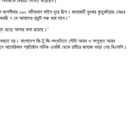
ো নিউজকে বিষয়টি নিশ্চিত করেছেন।
েশ জলসীমার ১৬০ নটিক্যাল মাইল দূরে ছিল। জাহাজটি বুধবার কুতুবদিয়ায় নোঙর
ছি ৭ মে আমাদের প্ল্যান্ট শুরু করা যাবে।’
যে ছেড়ে আসার কথা রয়েছে।’
ি করতে হয়। বাংলাদেশ জি-টু জি-পদ্ধতিতে সৌদি আরব ও সংযুক্ত আরব
রিকান প্রতিষ্ঠান নর্ডিক এনার্জি থেকে চার্টারে জাহাজ ভাড়া নেয় বিএসসি।