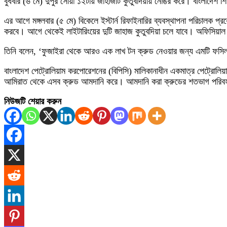
বুধবার (৬ মে) দুপুর সোয়া ১২টায় জাহাজটি ‌কুতুবদিয়ায় নোঙর করে। বাংলাদ
এর আগে মঙ্গলবার (৫ মে) বিকেলে ইস্টার্ন রিফাইনারির ব্যবস্থাপনা পরিচালক প্
করবে। আগে থেকেই লাইটারিংয়ের দুটি জাহাজ কুতুবদিয়া চলে যাবে। অফিসিয়াল আন
তিনি বলেন, ‘ফুজাইরা থেকে আরও এক লাখ টন ক্রুড নেওয়ার জন্য এমটি ফসিল
বাংলাদেশ পেট্রোলিয়াম করপোরেশনের (বিপিসি) মালিকানাধীন একমাত্র পেট্র
আমিরাত থেকে এসব ক্রুড আমদানি করে। আমদানি করা ক্রুডের শতভাগ পরিবহন করে 
নিউজটি শেয়ার করুন