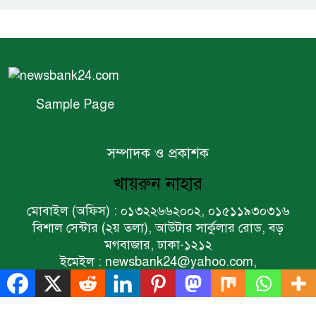
গন্তব্য: প্রধানমন্ত্রীর উপদেষ্টা
বিশ্বের ১০০ প্রভাবশালীর তালিকায়
ব্র্যাকের নির্বাহী পরিচালক আসিফ
সালেহ
Sample Page
একনেকে ৩৬ হাজার ৬৯৫ কোটি
টাকার ৯ প্রকল্প অনুমোদন
সম্পাদক ও প্রকাশক
খায়রুন নাহার
ইসলামী ব্যাংকের বোর্ড সভা অনুষ্ঠিত
মোবাইল (অফিস) : ০১৩২২৬৬২০০২, ০১৫১১৯৩০৩১৬
বিশাল সেন্টার (২য় তলা), আউটার সার্কুলার রোড, বড়
মগবাজার, ঢাকা-১২১২
ফরচুন সুজের চেয়ারম্যানসহ
ইমেইল : newsbank24@yahoo.com,
কর্মকর্তাদের ৭ কোটি ২০ লাখ টাকা
newsbankcountry@gmail.com
জরিমানা
Sample Page