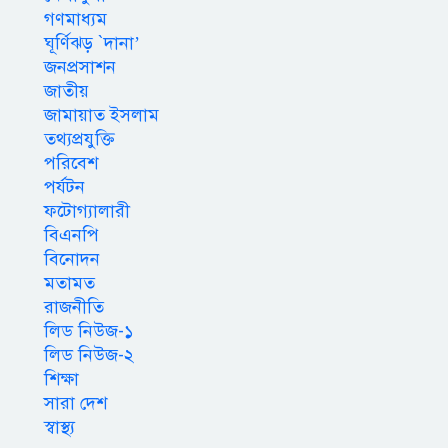
গণমাধ্যম
ঘূর্ণিঝড় `দানা’
জনপ্রসাশন
জাতীয়
জামায়াত ইসলাম
তথ্যপ্রযুক্তি
পরিবেশ
পর্যটন
ফটোগ্যালারী
বিএনপি
বিনোদন
মতামত
রাজনীতি
লিড নিউজ-১
লিড নিউজ-২
শিক্ষা
সারা দেশ
স্বাস্থ্য