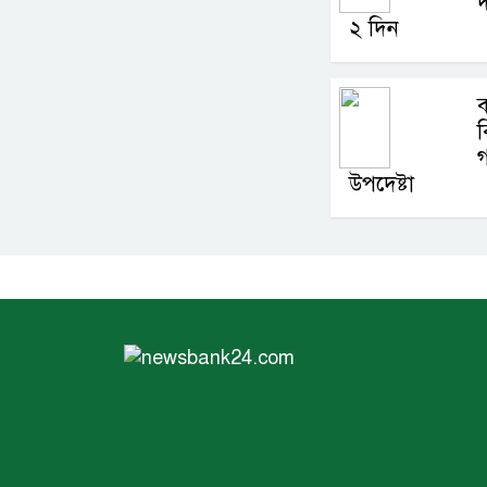
দ
২ দিন
ব
ব
গ
উপদেষ্টা