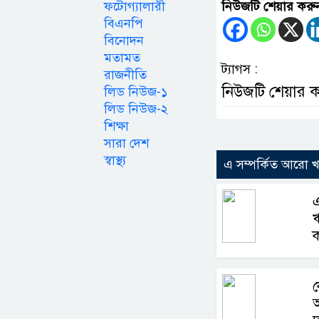
ফটোগ্যালারী
নিউজটি শেয়ার করু
বিএনপি
বিনোদন
মতামত
ট্যাগস :
রাজনীতি
নিউজটি শেয়ার 
লিড নিউজ-১
লিড নিউজ-২
শিক্ষা
সারা দেশ
স্বাস্থ্য
এ সম্পর্কিত আরো 
এ
ঋ
ক
ক
আ