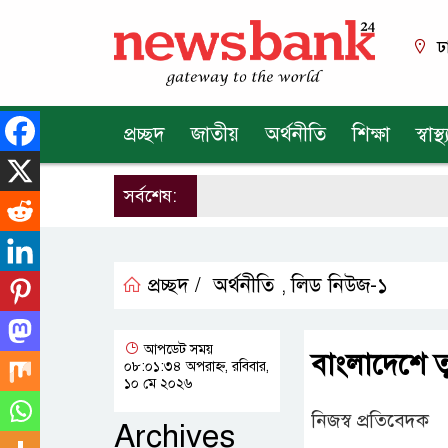
ঢ
প্রচ্ছদ
জাতীয়
অর্থনীতি
শিক্ষা
স্বাস্থ্
সর্বশেষ:
প্রচ্ছদ /
অর্থনীতি
লিড নিউজ-১
,
আপডেট সময়
বাংলাদেশে তু
০৮:০১:৩৪ অপরাহ্ন, রবিবার,
১০ মে ২০২৬
নিজস্ব প্রতিবেদক
Archives