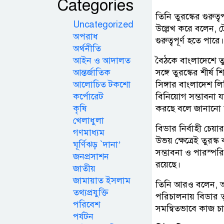
Categories
তিনি তুরস্কের গুরু
Uncategorized
উল্লেখ করে বলেন, ট
অপরাধ
গুরুত্বপূর্ণ হতে পারে।
অর্থনীতি
আইন ও আদালত
বৈঠকে বাংলাদেশে ত
আন্তর্জাতিক
সঙ্গে তুরস্কের শীর্
আলোচিত টকশো
সিঙ্গার বাংলাদেশ 
কর্পোরেট
বিনিয়োগ সম্ভাবনা 
কৃষি
করছে বলে জানানো 
খেলাধুলা
বিডার নির্বাহী চেয
গণমাধ্যম
উভয় ক্ষেত্রেই তুরস্
ঘূর্ণিঝড় `দানা’
সম্ভাবনা ও পারস্প
জনপ্রসাশন
রয়েছে।
জাতীয়
জামায়াত ইসলাম
তিনি আরও বলেন, অগ্
তথ্যপ্রযুক্তি
পরিচালনায় বিডার তু
পরিবেশ
সমন্বিতভাবে কাজ চা
পর্যটন