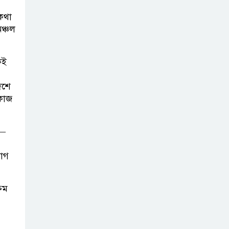
বাংলাদেশ হবে
 কথা
ঞ্চল
বিনিয়োগের অন্যতম
গন্তব্য: প্রধানমন্ত্রীর
উপদেষ্টা
কই
েশে
বিশ্বের ১০০
 কাজ
প্রভাবশালীর
তালিকায় ব্র্যাকের
নির্বাহী পরিচালক আসিফ সালেহ
গ—
যোগ
একনেকে ৩৬
হাজার ৬৯৫ কোটি
টাকার ৯ প্রকল্প
্রম
অনুমোদন
ইসলামী ব্যাংকের