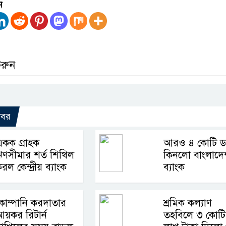
ন
করুন
খবর
কক গ্রাহক
আরও ৪ কোটি ড
ণসীমার শর্ত শিথিল
কিনলো বাংলাদে
রল কেন্দ্রীয় ব্যাংক
ব্যাংক
োম্পানি করদাতার
শ্রমিক কল্যাণ
য়কর রিটার্ন
তহবিলে ৩ কোটি