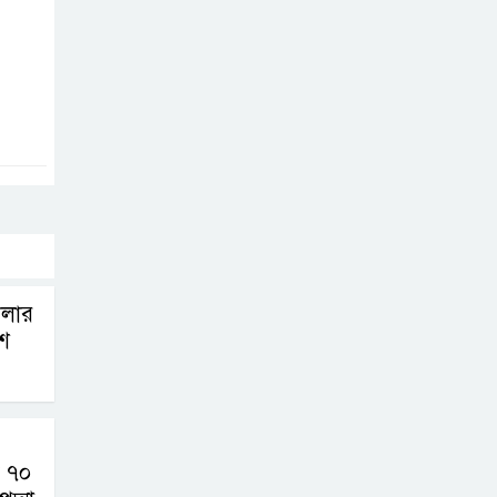
বোর্ড সভা অনুষ্ঠিত
ফরচুন সুজের
চেয়ারম্যানসহ
কর্মকর্তাদের ৭
কোটি ২০ লাখ টাকা জরিমানা
পণ্য সরবরাহকারী
প্রতিষ্ঠানের খরচে
লার
কেন্দ্রীয় ব্যাংক
শ
কর্মকর্তাদের বিদেশ সফরে নিষেধাজ্ঞা
 ৭০