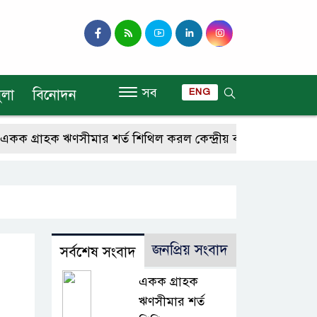
সব
ুলা
বিনোদন
ENG
গ্রাহক ঋণসীমার শর্ত শিথিল করল কেন্দ্রীয় ব্যাংক
আরও ৪ কো
জনপ্রিয় সংবাদ
সর্বশেষ সংবাদ
একক গ্রাহক
ঋণসীমার শর্ত