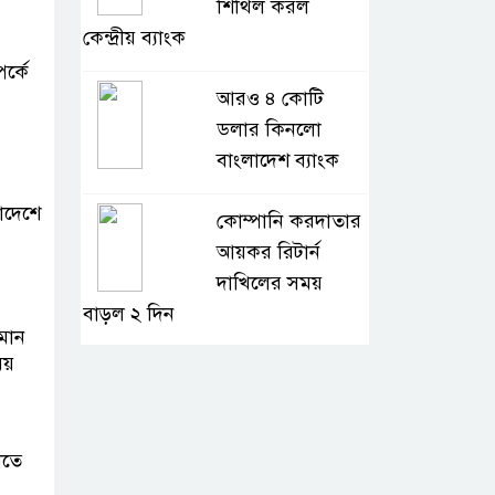
শিথিল করল
কেন্দ্রীয় ব্যাংক
র্কে
আরও ৪ কোটি
ডলার কিনলো
বাংলাদেশ ব্যাংক
লাদেশে
কোম্পানি করদাতার
আয়কর রিটার্ন
দাখিলের সময়
বাড়ল ২ দিন
লমান
য়
শ্রমিক কল্যাণ
তহবিলে ৩ কোটি
৭০ লাখ টাকা দিলো
খতে
পদ্মা অয়েল