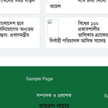
াখিলের সময় বাড়ল
লাখ টাকা দিলো প
অয়েল
াংলাদেশ হবে
বিশ্বের ১০০
িনিয়োগের অন্যতম
প্রভাবশালীর
ন্তব্য: প্রধানমন্ত্রীর
তালিকায় ব্র্যাকের
নির্বাহী পরিচালক আসিফ সালেহ
Sample Page
সম্পাদক ও প্রকাশক
S
খায়রুন নাহার