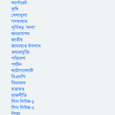
কর্পোরেট
কৃষি
খেলাধুলা
গণমাধ্যম
ঘূর্ণিঝড় `দানা’
জনপ্রসাশন
জাতীয়
জামায়াত ইসলাম
তথ্যপ্রযুক্তি
পরিবেশ
পর্যটন
ফটোগ্যালারী
বিএনপি
বিনোদন
মতামত
রাজনীতি
লিড নিউজ-১
লিড নিউজ-২
শিক্ষা