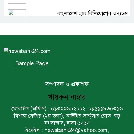
বাংলাদেশ হবে বিনিয়োগের অন্যতম
গন্তব্য: প্রধানমন্ত্রীর উপদেষ্টা
বিশ্বের ১০০ প্রভাবশালীর তালিকায়
ব্র্যাকের নির্বাহী পরিচালক আসিফ
সালেহ
Sample Page
একনেকে ৩৬ হাজার ৬৯৫ কোটি
টাকার ৯ প্রকল্প অনুমোদন
সম্পাদক ও প্রকাশক
খায়রুন নাহার
ইসলামী ব্যাংকের বোর্ড সভা অনুষ্ঠিত
মোবাইল (অফিস) : ০১৩২২৬৬২০০২, ০১৫১১৯৩০৩১৬
বিশাল সেন্টার (২য় তলা), আউটার সার্কুলার রোড, বড়
মগবাজার, ঢাকা-১২১২
ফরচুন সুজের চেয়ারম্যানসহ
ইমেইল : newsbank24@yahoo.com,
কর্মকর্তাদের ৭ কোটি ২০ লাখ টাকা