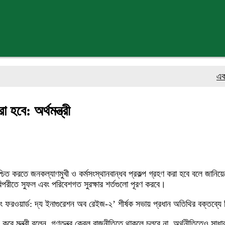
একক গ্রাহক
 হবে: অর্থমন্ত্রী
্চিত করতে জনকল্যাণমুখী ও কর্মসংস্থানবান্ধব প্রকল্প গ্রহণ করা হবে বলে জানি
বিপরীতে সুফল এবং পরিবেশগত সুরক্ষার শর্তগুলো পূরণ করবে।
ং ফরওয়ার্ড: দ্য ইনাগুরেশন অব রেইজ-২’ শীর্ষক সভায় প্রধান অতিথির বক্তব্
প করে মন্ত্রী বলেন, গণতন্ত্র কেবল রাজনীতিতে থাকলে চলবে না, অর্থনীতিতেও স