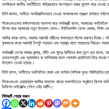
নাগরিককে জাতীয় অর্থনীতিতে সক্রিয়ভাবে অংশগ্রহণ করার সুযোগ করে দেওয়া 
তিনি জানান, অতীতে অপরিকল্পিতভাবে নেওয়া অলাভজনক প্রকল্প বর্তমানে পর্যালো
পিকেএসএফের কর্মতৎপরতার প্রশংসা করে অর্থমন্ত্রী বলেন, সরকারের অর্থনৈতিক
বিশেষ করে সরকারের নতুন উদ্যোগ যেমন—ইউনিভার্সাল হেলথ কেয়ার, শিক্ষা এবং স
আমির খসরু বলেন, সরকার সরাসরি নারীদের ক্ষমতায়নে বিশেষ গুরুত্ব দিচ্ছে। পরিবার
কৃষকদের জন্য সরাসরি ইনপুট সহায়তা এবং স্বাস্থ্য খাতে সহায়তার বিষয়েও সরক
অর্থমন্ত্রী দেশের কামার-কুমার, তাঁতি এবং ক্ষুদ্র শিল্পীদের কথা তুলে ধরে ব
ডেভেলপমেন্ট এবং অ্যামাজন বা আলিবাবার মতো গ্লোবাল প্ল্যাটফর্মে নিয়ে যাওয়া 
উদ্যোগ নেওয়া হয়েছে।
তিনি বলেন, অতীতের অর্থনৈতিক বোঝা এবং বর্তমান বৈশ্বিক যুদ্ধ পরিস্থিতির চ
পিকেএসএফ চেয়ারম্যান জাকির আহমেদ খানের সভাপতিত্বে অনুষ্ঠানে বিশেষ অতিথি
ডিভিশন ডাইরেক্টর গেইল এইচ মার্টিন।
নিউজটি শেয়ার করুন