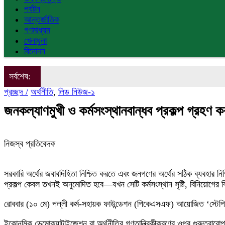
পর্যটন
আন্তর্জাতিক
গণমাধ্যম
খেলাধুলা
বিনোদন
সর্বশেষ:
প্রচ্ছদ /
অর্থনীতি
,
লিড নিউজ-১
জনকল্যাণমুখী ও কর্মসংস্থানবান্ধব প্রকল্প গ্রহণ করা
নিজস্ব প্রতিবেদক
সরকারি অর্থের জবাবদিহিতা নিশ্চিত করতে এবং জনগণের অর্থের সঠিক ব্যবহার নিশ
প্রকল্প কেবল তখনই অনুমোদিত হবে—যখন সেটি কর্মসংস্থান সৃষ্টি, বিনিয়োগের 
রোববার (১০ মে) পল্লী কর্ম-সহায়ক ফাউন্ডেশন (পিকেএসএফ) আয়োজিত ‘স্টেপি
ইকোনমিক ডেমোক্র্যাটাইজেশন বা অর্থনীতির গণতান্ত্রিকীকরণের ওপর গুরুত্বারো