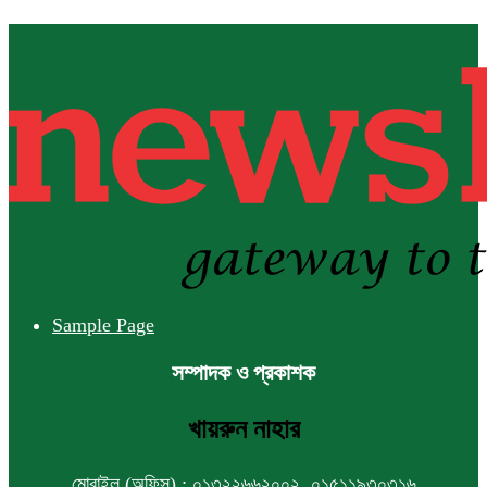
বাংলাদেশ হবে বিনিয়োগের অন্যতম গন্তব্য:
প্রধানমন্ত্রীর উপদেষ্টা
বিশ্বের ১০০ প্রভাবশালীর তালিকায় ব্র্যাকের
নির্বাহী পরিচালক আসিফ সালেহ
একনেকে ৩৬ হাজার ৬৯৫ কোটি টাকার ৯
প্রকল্প অনুমোদন
Sample Page
সম্পাদক ও প্রকাশক
ইসলামী ব্যাংকের বোর্ড সভা অনুষ্ঠিত
খায়রুন নাহার
মোবাইল (অফিস) : ০১৩২২৬৬২০০২, ০১৫১১৯৩০৩১৬