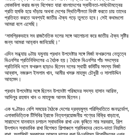
মোকাবিলা করার জন্য বিশেষত যারা বাংলাদেশের স্বাধীনতা-সার্বভৌমত্বের
প্রতি হুমকি হয়ে দাঁড়ায় অথবা দেশের স্থিতিশীলতা বিনষ্ট করতে চায় তাদের
প্রতিহত করতে অবশ্যই জাতীয় ঐক্য গড়ে তুলতে হবে। সেই কথাগুলো
আমরা বলে এসেছি।
‘সামগ্রিকভাবে সব রাজনৈতিক দলের সঙ্গে আলোচনা করে জাতীয় ঐক্য সৃষ্টির
জন্য আমরা আহ্বান জানিয়েছি।’
এদিন সন্ধ্যায় ৬টায় যমুনায় প্রধান উপদেষ্টার সঙ্গে মির্জা ফখরুলের নেতৃত্বে
বিএনপির প্রতিনিধিদলের এ বৈঠক হয়। বৈঠকে বিএনপির পাঁচ সদস্যের
প্রতিনিধি দলে ফখরুল ছাড়াও ছিলেন দলের স্থায়ী কমিটির সদস্য মির্জা
আব্বাস, নজরুল ইসলাম খান, আমীর খসরু মাহমুদ চৌধুরী ও সালাউদ্দিন
আহমেদ।
প্রধান উপদেষ্টার সঙ্গে ছিলেন উপদেষ্টা পরিষদের সদস্য হাসান আরিফ,
আদিলুর রহমান খান ও মাহফুজ আলম ছিলেন।
এক ঘণ্টারও বেশি সময়ের বৈঠকে দেশের দ্রব্যমূ্ল্য পরিস্থিতিতে জনদুর্ভোগ,
এলাকাভিত্তিক টিসিবির ট্রাকে নিত্যপ্রয়োজনীয় পণ্যের বিক্রি বাড়ানো,
সারাদেশে যানবাহন চলাচল স্বাভাবিক রাখা এবং কৃষিতে সার সরবরাহ, শিল্প
উৎপাদন স্বাভাবিক রাখা বিশেষত শিল্পাঞ্চলে শ্রমিকদের বেতন-ভাতা নিয়মিত
রাখা, ফ্যাসিস্ট সরকারের আমলে দায়ের করা বিএনপিসহ বিরোধীদলের ওপর