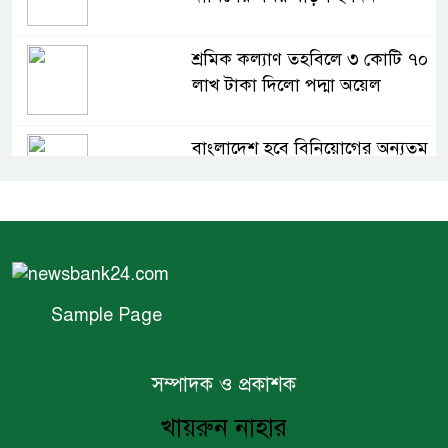
শ্রমিক কল্যাণ তহবিলে ৩ কোটি ৭০
লাখ টাকা দিলো পদ্মা অয়েল
বাংলাদেশ হবে বিনিয়োগের অন্যতম
গন্তব্য: প্রধানমন্ত্রীর উপদেষ্টা
বিশ্বের ১০০ প্রভাবশালীর তালিকায়
ব্র্যাকের নির্বাহী পরিচালক আসিফ
সালেহ
Sample Page
একনেকে ৩৬ হাজার ৬৯৫ কোটি
টাকার ৯ প্রকল্প অনুমোদন
সম্পাদক ও প্রকাশক
খায়রুন নাহার
ইসলামী ব্যাংকের বোর্ড সভা অনুষ্ঠিত