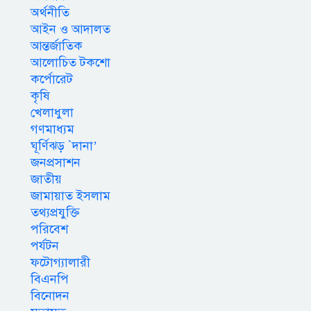
অর্থনীতি
আইন ও আদালত
আন্তর্জাতিক
আলোচিত টকশো
কর্পোরেট
কৃষি
খেলাধুলা
গণমাধ্যম
ঘূর্ণিঝড় `দানা’
জনপ্রসাশন
জাতীয়
জামায়াত ইসলাম
তথ্যপ্রযুক্তি
পরিবেশ
পর্যটন
ফটোগ্যালারী
বিএনপি
বিনোদন