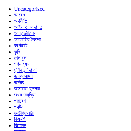
Uncategorized
অপরাধ
অর্থনীতি
আইন ও আদালত
আন্তর্জাতিক
আলোচিত টকশো
কর্পোরেট
কৃষি
খেলাধুলা
গণমাধ্যম
ঘূর্ণিঝড় `দানা’
জনপ্রসাশন
জাতীয়
জামায়াত ইসলাম
তথ্যপ্রযুক্তি
পরিবেশ
পর্যটন
ফটোগ্যালারী
বিএনপি
বিনোদন