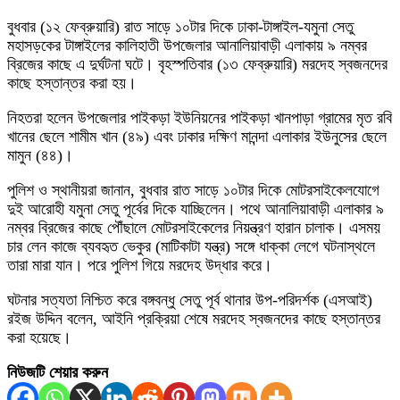
বুধবার (১২ ফেব্রুয়ারি) রাত সাড়ে ১০টার দিকে ঢাকা-টাঙ্গাইল-যমুনা সেতু
মহাসড়কের টাঙ্গাইলের কালিহাতী উপজেলার আনালিয়াবাড়ী এলাকায় ৯ নম্বর
ব্রিজের কাছে এ দুর্ঘটনা ঘটে। বৃহস্পতিবার (১৩ ফেব্রুয়ারি) মরদেহ স্বজনদের
কাছে হস্তান্তর করা হয়।
নিহতরা হলেন উপজেলার পাইকড়া ইউনিয়নের পাইকড়া খানপাড়া গ্রামের মৃত রবি
খানের ছেলে শামীম খান (৪৯) এবং ঢাকার দক্ষিণ মানন্দা এলাকার ইউনুসের ছেলে
মামুন (৪৪)।
পুলিশ ও স্থানীয়রা জানান, বুধবার রাত সাড়ে ১০টার দিকে মোটরসাইকেলযোগে
দুই আরোহী যমুনা সেতু পূর্বের দিকে যাচ্ছিলেন। পথে আনালিয়াবাড়ী এলাকার ৯
নম্বর ব্রিজের কাছে পৌঁছালে মোটরসাইকেলের নিয়ন্ত্রণ হারান চালাক। এসময়
চার লেন কাজে ব্যবহৃত ভেকুর (মাটিকাটা যন্ত্র) সঙ্গে ধাক্কা লেগে ঘটনাস্থলে
তারা মারা যান। পরে পুলিশ গিয়ে মরদেহ উদ্ধার করে।
ঘটনার সত্যতা নিশ্চিত করে বঙ্গবন্ধু সেতু পূর্ব থানার উপ-পরিদর্শক (এসআই)
রইজ উদ্দিন বলেন, আইনি প্রক্রিয়া শেষে মরদেহ স্বজনদের কাছে হস্তান্তর
করা হয়েছে।
নিউজটি শেয়ার করুন