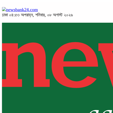
ঢাকা
০৪:৫৩ অপরাহ্ন, শনিবার, ০৮ অগাস্ট ২০২৬