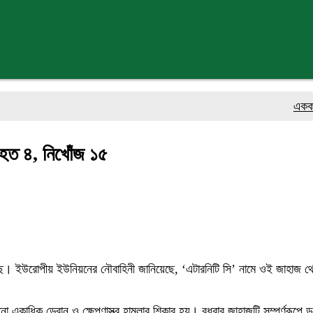
একক গ্রাহক ঋ
নিহত ৪, নিখোঁজ ১৫
গেছে। ইউরোপীয় ইউনিয়নের নৌবাহিনী জানিয়েছে, ‘এটারনিটি সি’ নামে ওই জাহাজ
 একাধিক ড্রোন ও ক্ষেপণাস্ত্র হামলার শিকার হয়। বুধবার জাহাজটি সম্পূর্ণরূপে ড