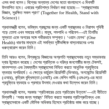
এসব কথা বলেন। বিশ্বের অন্যান্য দেশের মতো বাংলাদেশে এ দিবসটি
উদযাপিত হবে। এবারের প্রতিপাদ্য নির্ধারণ করা হয়েছে— ‘স্বাস্থ্যসেবায়
বিজ্ঞান, সুরক্ষিত সকল প্রাণ’ (Together for Health, Stand with
Science)।
প্রধানমন্ত্রী বলেন, ভবিষ্যৎ প্রজন্মের জন্য একটি স্বাস্থ্যকর ও নিরাপদ পৃথিবী
গড়ে তোলা এখন সময়ের দাবি। মানুষ, পশুপাখি ও পরিবেশ—এই তিনটির
সুস্থতা একে অপরের সঙ্গে গভীরভাবে সম্পৃক্ত। ‘ওয়ান হেলথ’ (One
Health) ধারণার মাধ্যমে এই সমন্বিত দৃষ্টিভঙ্গিকে বাস্তবায়নের ওপর
গুরুত্বারোপ করেন তিনি।
তিনি আরও বলেন, বিশ্বজুড়ে বিজ্ঞানের অগ্রগতি স্বাস্থ্যসেবায় নতুন সম্ভাবনার
দ্বার উন্মোচন করেছে। দেশের প্রান্তিক ও দরিদ্র জনগোষ্ঠীর জন্য টেকসই,
মানসম্পন্ন এবং বৈষম্যহীন স্বাস্থ্যসেবা নিশ্চিত করতে আধুনিক প্রযুক্তির
ব্যবহার অপরিহার্য। এ ক্ষেত্রে ভার্চুয়াল রিয়েলিটি (ভিআর), অগমেন্টেড রিয়েলিটি
(এআর), কৃত্রিম বুদ্ধিমত্তা (এআই) এবং মেশিন লার্নিং (এমএল)-এর মতো
প্রযুক্তির ব্যবহার ও প্রসারে উৎসাহ দেওয়ার কথা উল্লেখ করেন তিনি।
প্রধানমন্ত্রী বলেন, সরকার ‘প্রতিকারের চেয়ে প্রতিরোধ উত্তম’—এই নীতিতে
বিশ্বাসী। ‘সবার জন্য স্বাস্থ্য’ নিশ্চিত করতে সরকার প্রতিশ্রুতিবদ্ধ এবং
স্বাস্থ্যসেবাকে একটি মৌলিক অধিকার হিসেবে প্রতিষ্ঠায় কাজ করে যাচ্ছে।