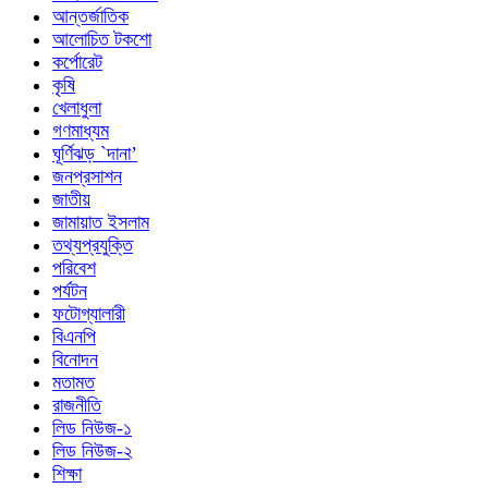
আন্তর্জাতিক
আলোচিত টকশো
কর্পোরেট
কৃষি
খেলাধুলা
গণমাধ্যম
ঘূর্ণিঝড় `দানা’
জনপ্রসাশন
জাতীয়
জামায়াত ইসলাম
তথ্যপ্রযুক্তি
পরিবেশ
পর্যটন
ফটোগ্যালারী
বিএনপি
বিনোদন
মতামত
রাজনীতি
লিড নিউজ-১
লিড নিউজ-২
শিক্ষা