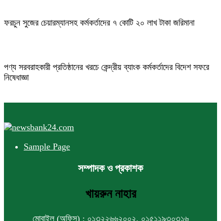
ফরচুন সুজের চেয়ারম্যানসহ কর্মকর্তাদের ৭ কোটি ২০ লাখ টাকা জরিমানা
পণ্য সরবরাহকারী প্রতিষ্ঠানের খরচে কেন্দ্রীয় ব্যাংক কর্মকর্তাদের বিদেশ সফরে
নিষেধাজ্ঞা
Sample Page
সম্পাদক ও প্রকাশক
খায়রুন নাহার
মোবাইল (অফিস) : ০১৩২২৬৬২০০২, ০১৫১১৯৩০৩১৬