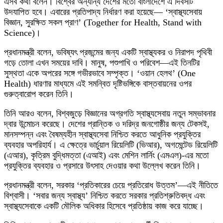
এসব কথা বলেন। বিশ্বের অন্যান্য দেশের মতো বাংলাদেশে এ দিবসটি
উদযাপিত হবে। এবারের প্রতিপাদ্য নির্ধারণ করা হয়েছে— ‘স্বাস্থ্যসেবায়
বিজ্ঞান, সুরক্ষিত সকল প্রাণ’ (Together for Health, Stand with
Science)।
প্রধানমন্ত্রী বলেন, ভবিষ্যৎ প্রজন্মের জন্য একটি স্বাস্থ্যকর ও নিরাপদ পৃথিবী
গড়ে তোলা এখন সময়ের দাবি। মানুষ, পশুপাখি ও পরিবেশ—এই তিনটির
সুস্থতা একে অপরের সঙ্গে গভীরভাবে সম্পৃক্ত। ‘ওয়ান হেলথ’ (One
Health) ধারণার মাধ্যমে এই সমন্বিত দৃষ্টিভঙ্গিকে বাস্তবায়নের ওপর
গুরুত্বারোপ করেন তিনি।
তিনি আরও বলেন, বিশ্বজুড়ে বিজ্ঞানের অগ্রগতি স্বাস্থ্যসেবায় নতুন সম্ভাবনার
দ্বার উন্মোচন করেছে। দেশের প্রান্তিক ও দরিদ্র জনগোষ্ঠীর জন্য টেকসই,
মানসম্পন্ন এবং বৈষম্যহীন স্বাস্থ্যসেবা নিশ্চিত করতে আধুনিক প্রযুক্তির
ব্যবহার অপরিহার্য। এ ক্ষেত্রে ভার্চুয়াল রিয়েলিটি (ভিআর), অগমেন্টেড রিয়েলিটি
(এআর), কৃত্রিম বুদ্ধিমত্তা (এআই) এবং মেশিন লার্নিং (এমএল)-এর মতো
প্রযুক্তির ব্যবহার ও প্রসারে উৎসাহ দেওয়ার কথা উল্লেখ করেন তিনি।
প্রধানমন্ত্রী বলেন, সরকার ‘প্রতিকারের চেয়ে প্রতিরোধ উত্তম’—এই নীতিতে
বিশ্বাসী। ‘সবার জন্য স্বাস্থ্য’ নিশ্চিত করতে সরকার প্রতিশ্রুতিবদ্ধ এবং
স্বাস্থ্যসেবাকে একটি মৌলিক অধিকার হিসেবে প্রতিষ্ঠায় কাজ করে যাচ্ছে।