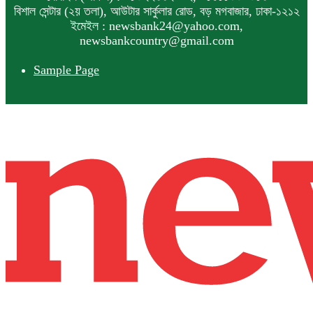
বিশাল সেন্টার (২য় তলা), আউটার সার্কুলার রোড, বড় মগবাজার, ঢাকা-১২১২
ইমেইল : newsbank24@yahoo.com,
newsbankcountry@gmail.com
Sample Page