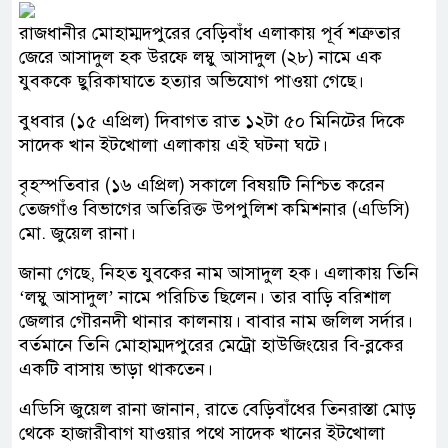
রাজধানীর মোহাম্মদপুরের বেড়িবাঁধ এলাকায় পূর্ব শত্রুতার
জেরে আসাদুল হক উরফে লম্বু আসাদুল (২৮) নামে এক
যুবককে ছুরিকাঘাতে হত্যার অভিযোগ পাওয়া গেছে।
বুধবার (১৫ এপ্রিল) দিবাগত রাত ১২টা ৫০ মিনিটের দিকে
সাদেক খান ইটখোলা এলাকায় এই ঘটনা ঘটে।
বৃহস্পতিবার (১৬ এপ্রিল) সকালে বিষয়টি নিশ্চিত করেন
তেজগাঁও বিভাগের অতিরিক্ত উপপুলিশ কমিশনার (এডিসি)
মো. জুয়েল রানা।
জানা গেছে, নিহত যুবকের নাম আসাদুল হক। এলাকায় তিনি
‘লম্বু আসাদুল’ নামে পরিচিত ছিলেন। তার বাড়ি বরিশাল
জেলার গৌরনদী থানার কালনায়। বাবার নাম জলিল সর্দার।
বর্তমানে তিনি মোহাম্মদপুরের মেট্রো হাউজিংয়ের বি-ব্লকের
একটি বাসায় ভাড়া থাকতেন।
এডিসি জুয়েল রানা জানান, রাতে বেড়িবাঁধের তিনরাস্তা মোড়
থেকে হাজারীবাগ যাওয়ার পথে সাদেক খানের ইটখোলা