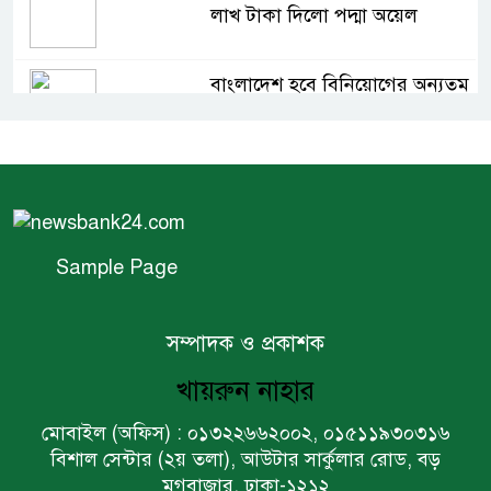
লাখ টাকা দিলো পদ্মা অয়েল
বাংলাদেশ হবে বিনিয়োগের অন্যতম
গন্তব্য: প্রধানমন্ত্রীর উপদেষ্টা
বিশ্বের ১০০ প্রভাবশালীর তালিকায়
ব্র্যাকের নির্বাহী পরিচালক আসিফ
সালেহ
Sample Page
একনেকে ৩৬ হাজার ৬৯৫ কোটি
টাকার ৯ প্রকল্প অনুমোদন
সম্পাদক ও প্রকাশক
খায়রুন নাহার
ইসলামী ব্যাংকের বোর্ড সভা অনুষ্ঠিত
মোবাইল (অফিস) : ০১৩২২৬৬২০০২, ০১৫১১৯৩০৩১৬
বিশাল সেন্টার (২য় তলা), আউটার সার্কুলার রোড, বড়
মগবাজার, ঢাকা-১২১২