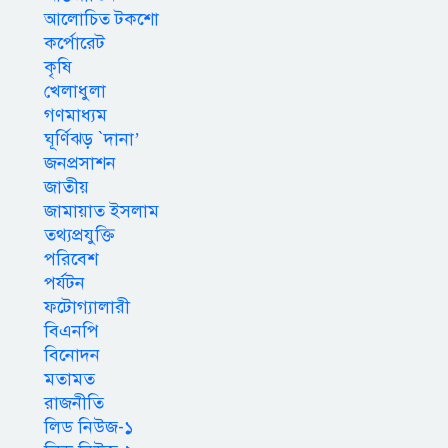
আলোচিত টকশো
কর্পোরেট
কৃষি
খেলাধুলা
গণমাধ্যম
ঘূর্ণিঝড় `দানা’
জনপ্রসাশন
জাতীয়
জামায়াত ইসলাম
তথ্যপ্রযুক্তি
পরিবেশ
পর্যটন
ফটোগ্যালারী
বিএনপি
বিনোদন
মতামত
রাজনীতি
লিড নিউজ-১